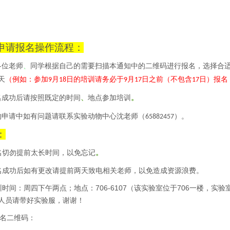
申请报名操作流程：
各位老师
、
同学根据自己的需要扫描本通知中的二维码进行报名，选择合
天
（例如：参加
月
日的培训请务必于
月
日之前（不包含
日）报名
9
18
9
17
17
名成功后请按照既定的时间
地点参加培训
、
。
约申请中如有问题请联系实验动物中心沈老师（
）。
65882457
：
名切勿提前太长时间，以免忘记
。
名成功后如有更改请提前两天致电相关老师，以免造成资源浪费。
训时间：周四下午两点；地点：
706-6107
（该实验室位于
706
一楼，实验
人员请带好实验服，谢谢！
名二维码：