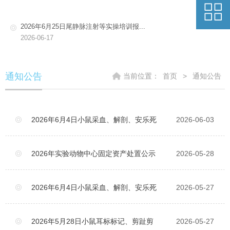
2026年6月25日尾静脉注射等实操培训报...
2026-06-17
通知公告
当前位置：
首页
>
通知公告
2026年6月4日小鼠采血、解剖、安乐死
2026-06-03
等实操培训取消通知
2026年实验动物中心固定资产处置公示
2026-05-28
2026年6月4日小鼠采血、解剖、安乐死
2026-05-27
等实操培训报名通知
2026年5月28日小鼠耳标标记、剪趾剪
2026-05-27