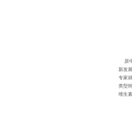
原
新发
专家
类型
维生