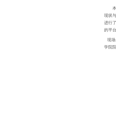
现状
进行
的平
现场
学院