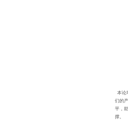
本论
们的
平，
撑。