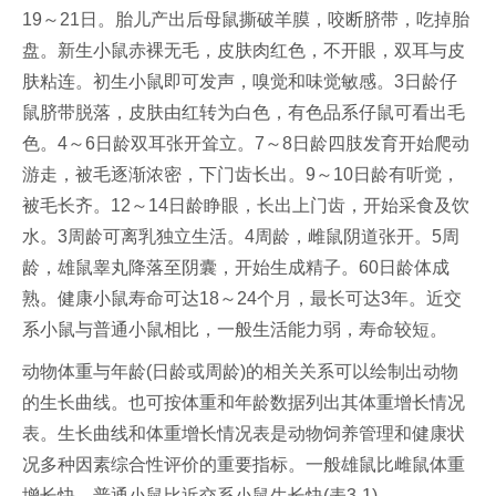
19～21日。胎儿产出后母鼠撕破羊膜，咬断脐带，吃掉胎
盘。新生小鼠赤裸无毛，皮肤肉红色，不开眼，双耳与皮
肤粘连。初生小鼠即可发声，嗅觉和味觉敏感。3日龄仔
鼠脐带脱落，皮肤由红转为白色，有色品系仔鼠可看出毛
色。4～6日龄双耳张开耸立。7～8日龄四肢发育开始爬动
游走，被毛逐渐浓密，下门齿长出。9～10日龄有听觉，
被毛长齐。12～14日龄睁眼，长出上门齿，开始采食及饮
水。3周龄可离乳独立生活。4周龄，雌鼠阴道张开。5周
龄，雄鼠睾丸降落至阴囊，开始生成精子。60日龄体成
熟。健康小鼠寿命可达18～24个月，最长可达3年。近交
系小鼠与普通小鼠相比，一般生活能力弱，寿命较短。
动物体重与年龄(日龄或周龄)的相关关系可以绘制出动物
的生长曲线。也可按体重和年龄数据列出其体重增长情况
表。生长曲线和体重增长情况表是动物饲养管理和健康状
况多种因素综合性评价的重要指标。一般雄鼠比雌鼠体重
增长快。普通小鼠比近交系小鼠生长快(表3-1)。