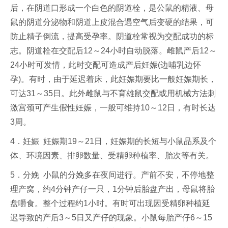
后，在阴道口形成一个白色的阴道栓，是公鼠的精液、母
鼠的阴道分泌物和阴道上皮混合遇空气后变硬的结果，可
防止精子倒流，提高受孕率。阴道栓常视为交配成功的标
志。阴道栓在交配后12～24小时自动脱落。雌鼠产后12～
24小时可发情，此时交配可造成产后妊娠(边哺乳边怀
孕)。有时，由于延迟着床，此妊娠期要比一般妊娠期长，
可达31～35日。此外雌鼠与不育雄鼠交配或用机械方法刺
激宫颈可产生假性妊娠，一般可维持10～12日，有时长达
3周。
4．妊娠 妊娠期19～21日，妊娠期的长短与小鼠品系及个
体、环境因素、排卵数量、受精卵种植率、胎次等有关。
5．分娩 小鼠的分娩多在夜间进行。产前不安，不停地整
理产窝，约4分钟产仔一只，1分钟后胎盘产出，母鼠将胎
盘嚼食。整个过程约1小时。有时可出现因受精卵种植延
迟导致的产后3～5日又产仔的现象。小鼠每胎产仔6～15