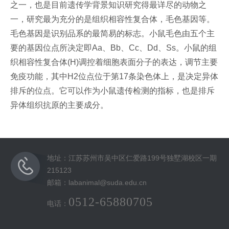
之一，也是目前遗传学背景知识研究得最详尽的动物之
一，研究最为充分的是组织相容性复合体，毛色基因等。
毛色基因是识别品系的最简易的标志。小鼠毛色由五个主
要的基因位点所决定即Aa、Bb、Cc、Dd、Ss。小鼠的组
织相容性复合体(H)调控着细胞表面分子的表达，调节主要
免疫功能，其中H2位点位于第17条染色体上，是决定异体
排斥的位点。它可以作为小鼠遗传检测的指标，也是排斥
异体组织抗原的主要成分。
地址：江苏苏州市吴中区仁爱路199号独墅湖校区一期
215123
邮箱：labanimal@suda.edu.cn
0512-65880705
电话：