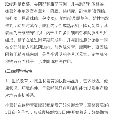
延续到鼠蹊部、会阴部和腹部两侧，并与胸部乳腺相连。
雄鼠的生殖器官有睾丸、附睾、储精囊、副性腺(凝固腺、
前列腺、尿道球腺、包皮腺)、输精管及阴茎等。雄性为双
睾丸，幼年时藏存于腹腔内，性成熟后则下降到阴囊，其
表面为纤维结缔组织，内部由许多曲细精管和间质组织所
组成。精子在通过附睾期间成熟，并与副性腺分泌物一同
在交配时射入雌鼠阴道内。前列腺分背、腹两叶。凝固腺
附着于精液腺内侧，是呈半透明的半月形器官。副性腺分
泌物有营养精子、形成阴道栓等作用。
(三)生理学特性
1．生长发育 小鼠生长发育的快慢与品系、营养状况、健
康状况、环境条件、母鼠哺乳只数和哺乳能力以及生产胎
次均有密切关系。
小鼠卵在输卵管壶腹部受精后开始分裂发育，至桑葚胚(约
3日)进入子宫，形成囊胚(约第5日)并开始着床，妊娠期为