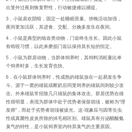
出笼外过夜则恢复野性，行动敏捷难以捕捉。
3．小鼠喜欢阴暗，固定一处睡眠营巢。傍晚活动加强，
夜间更加活跃，其进食、交配、分娩多发生在夜间。
4．小鼠是典型的啮齿类动物，门齿终生生长。因此小鼠
有啃咬习惯，以此来磨损门齿以保持其长短的恒定。
5．小鼠为群居动物，当群体饲养时，其饲料消耗量比单
个饲养时多，生长发育也快。
6．在小鼠群体饲养时，性成熟的雄鼠放在一起易发生争
斗。源于一窝的雄鼠或断奶后同笼饲养的雄鼠间则较少攻
击。外来雄鼠常招致几只雄鼠的集体攻击。群居优势在雄
性很明显，表现为群体中处于优势者保留胡须，被称为“理
发师”，而处于劣势者胡须被拔光。这-现象应与因寄生虫
性或真菌性皮炎所致的掉毛相区别。雄鼠具有分泌醋酸氨
臭气的特性，是小鼠饲养室内特异臭气的主要原因。