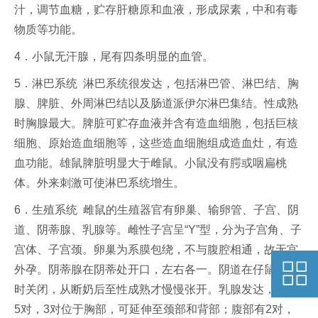
汁，调节血糖，贮存肝糖原和血液，形成尿素，中和有毒
物质等功能。
4．小鼠无汗腺，尾有四条明显的血管。
5．淋巴系统 淋巴系统很发达，包括淋巴管、淋巴结、胸
腺、脾脏、外周淋巴结以及肠道派伊尔淋巴集结。性成熟
时胸腺最大。脾脏可贮存血液并含有造血细胞，包括巨核
细胞、原始造血细胞等，这些造血细胞组成造血灶，有造
血功能。雄鼠脾脏明显大于雌鼠。小鼠没有腭或咽扁桃
体。外来刺激可使淋巴系统增生。
6．生殖系统 雌鼠的生殖器官有卵巢、输卵管、子宫、阴
道、阴蒂腺、乳腺等。雌性子宫呈“Y”型，分为子宫角、子
宫体、子宫颈。卵巢为系膜包绕，不与腹腔相通，故无宫
外孕。阴蒂腺在阴蒂处开口，左右各一。阴道在仔鼠出生
时关闭，从断奶后至性成熟才慢慢张开。乳腺发达，共有
5对，3对位于胸部，可延伸至颈部和背部；腹部有2对，