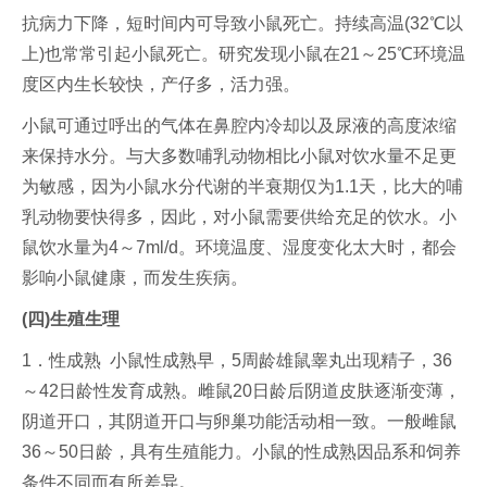
抗病力下降，短时间内可导致小鼠死亡。持续高温(32℃以
上)也常常引起小鼠死亡。研究发现小鼠在21～25℃环境温
度区内生长较快，产仔多，活力强。
小鼠可通过呼出的气体在鼻腔内冷却以及尿液的高度浓缩
来保持水分。与大多数哺乳动物相比小鼠对饮水量不足更
为敏感，因为小鼠水分代谢的半衰期仅为1.1天，比大的哺
乳动物要快得多，因此，对小鼠需要供给充足的饮水。小
鼠饮水量为4～7ml/d。环境温度、湿度变化太大时，都会
影响小鼠健康，而发生疾病。
(四)生殖生理
1．性成熟 小鼠性成熟早，5周龄雄鼠睾丸出现精子，36
～42日龄性发育成熟。雌鼠20日龄后阴道皮肤逐渐变薄，
阴道开口，其阴道开口与卵巢功能活动相一致。一般雌鼠
36～50日龄，具有生殖能力。小鼠的性成熟因品系和饲养
条件不同而有所差异。