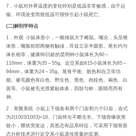
7．小鼠对外界温度的变化特别是低温非常敏感，由于运
输、环境改变而致低温可很快引起小鼠死亡。
(二)解剖学特点
1．外观 小鼠体形小，一般雄鼠大于雌鼠。嘴尖，头呈锥
体形，嘴脸前部两侧有触须，耳耸立呈半圆形。尾长约与
体长相等，健康90日龄的昆明种小鼠体长为90～
110mm，体重为35～55g。近交系如615小鼠体长为85～
94mm，体重为24～35g。尾有平衡、散热和自卫等功
能。被毛颜色有白色、野生色、黑色、肉桂色、褐色、白
斑等。小鼠被毛光滑紧贴体表，四肢匀称，眼睛亮而有
神。
2．骨骼系统 小鼠上下颌各有两个门齿和六个臼齿，齿式
为2(1003/1003)=16。门齿终生不断生长。下颌骨喙状突
较小，髁状突发达，其形态有品系特征，可采用下颌骨形
态分析技术进行近交系小鼠遗传质量的监测。