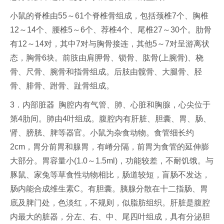
小鼠的脊椎由55～61个脊椎骨组成，包括颈椎7个、胸椎
12～14个、腰椎5～6个、荐椎4个、尾椎27～30个。肋骨
有12～14对，其中7对与胸骨接连，其他5～7对呈游离状
态，胸骨6块。前肢由肩胛骨、锁骨、肱骨(上腕骨)、桡
骨、尺骨、腕骨和指骨组成。后肢由髋骨、大腿骨、胫
骨、腓骨、跗骨、趾骨组成。
3．内部脏器 胸腔内有气管、肺、心脏和胸腺，心尖位于
第4肋间。肺由4叶组成。腹腔内有肝脏、胆囊、胃、肠、
肾、膀胱、脾等器官。小鼠为杂食动物。食管细长约
2cm，胃分前胃和腺胃，有嵴分隔，前胃为食管的延伸膨
大部分。胃容量小(1.0～1.5ml)，功能较差，不耐饥饿。与
豚鼠、家兔等草食性动物相比，肠道较短，盲肠不发达，
肠内能合成维生素C。有胆囊。胰腺分散在十二指肠、胃
底及脾门处，色淡红，不规则，似脂肪组织。肝脏是腹腔
内最大的脏器，分左、右、中、尾四叶组成，具有分泌胆