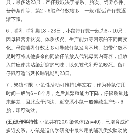
只，最多达23只，产仔数取决于品系、胎次、饲养条件、
营养条件等。第2～6胎产仔数较多，一般7胎后产仔数逐
渐下降。
6．哺乳 哺乳期18～23日，小鼠带仔数一般为8～10只，
因母鼠营养状况、体质状况、生产能力等因素的不同而变
化。母鼠哺乳仔数太多可导致仔鼠发育不均。如带仔数不
足时可将其他多余的同龄仔鼠放入代乳母窝内寄养，但放
入前应使其沾染新窝的气味，以免被代乳母鼠咬死。留种
仔鼠可适当延长哺乳期到23日。
7．繁殖时限 小鼠性活动可维持1年左右，作为种鼠使用
时间一般为6～8个月，之后其繁殖能力下降，仔鼠质量越
来越差，因此应予淘汰。近交系小鼠一般连续生产5～6
胎，即可淘汰。
(五)遗传学特性
小鼠共有20对染色体(2n=40)，已培育成许
多近交系。小鼠是遗传学研究中最常用的哺乳类实验动物