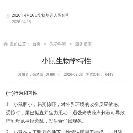
2026年4月16日实操培训人员名单
2026-04-15
当前位置：
首页
>
教学科研
>
服务指南
小鼠生物学特性
发布者：张梦窈
发布时间：2026-03-03
浏览次数：
6449
(一)行为和习性
1．小鼠胆小，易受惊吓，对外界环境的改变反应敏感。
受惊时，尾巴挺直并猛力甩动，遇强光或噪声刺激可导致
哺乳母鼠神经紊乱，发生食仔鼠现象。
2．小鼠在人工驯养条件下，性情温顺易于捕捉，一旦逃