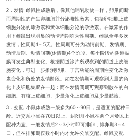
2．发情 雌鼠性成熟后，像其他哺乳动物一样，卵巢间断
而周期性的产生卵细胞并分泌雌性激素，包括卵细胞上皮
细胞分泌的雌激素和黄体细胞分泌的孕激素。在激素的作
用下雌鼠出现明显的动情周期称为性周期。雌鼠全年多次
发情，性周期4～5天。性周期可分为动情前期、发情期、
动情后期、动情间期(休情期)4个阶段。每个阶段的阴道黏
膜可发生典型变化。根据阴道涂片所观察到的阴道上皮细
胞变化，可进一步推测卵巢、子宫功能的周期性变化及激
素变化和所处的发情阶段。如在发情期可观察到大量的角
化上皮细胞集聚在一起：而在发情间期可观察到散在的白
细胞、有核上皮细胞、少量角化上皮细胞及少量黏液。
3．交配 小鼠体成熟一般多为60～90日，是适宜的配种日
龄。近交系小鼠在70日以上。封闭群小鼠在两个月龄以上
配种为宜。一般发情后2～3小时即可排卵，排卵期3～4
日，但在排卵期仅数小时内才允许公鼠交配。雌鼠交配