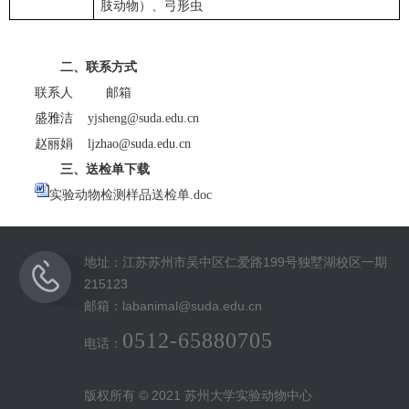
肢动物）、弓形虫
二、
联系方式
联系人 邮箱
盛雅洁
yjsheng@suda.edu.cn
赵丽娟 ljzhao@suda.edu.cn
三、
送检单下载
实验动物检测样品送检单.doc
地址：江苏苏州市吴中区仁爱路199号独墅湖校区一期
215123
邮箱：labanimal@suda.edu.cn
0512-65880705
电话：
版权所有 © 2021 苏州大学实验动物中心